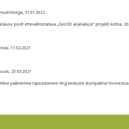
 muutmisega, 31.01.2022
skuse poolt ettevalmistatava „Geo3D ärianalüüsi“ projekti kohta, 20
osas, 11.02.2021
osas, 25.03.2021
uumilise paiknemise täpsustamine ning keskuste (kompaktse hoonestu