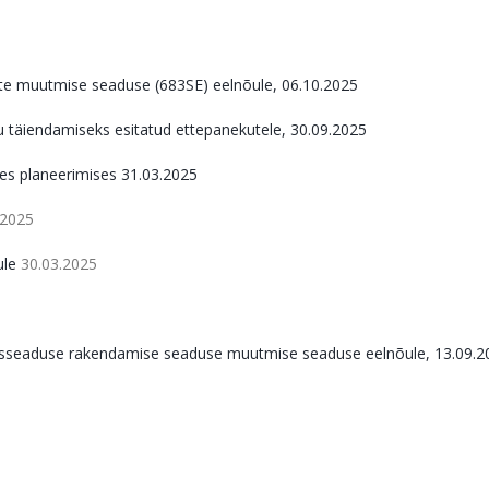
ste muutmise seaduse (683SE) eelnõule, 06.10.2025
 täiendamiseks esitatud ettepanekutele, 30.09.2025
es planeerimises 31.03.2025
.2025
ule
30.03.2025
misseaduse rakendamise seaduse muutmise seaduse eelnõule, 13.09.2