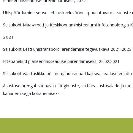
Planeerimisseaduse järelhindamisest, 2022
Ühispöördumine seoses ehituskeeluvööndit puudutavate seaduste
Seisukoht Maa-ameti ja Keskkonnaministeeriumi Infotehnoloogia Ke
2021
Seisukoht Eesti ühistranspordi arendamise tegevuskava 2021-2025 
Ettepanekud planeerimisseaduse parendamiseks, 22.02.2021
Seisukoht väärtuslikku põllumajandusmaad kaitsva seaduse eelnõu 
Asustuse arengut suunavate tingimuste, sh tiheasustusalade ja r
kahanemisega kohanemiseks