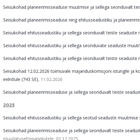
Seisukohad planeerimisseaduse muutmise ja sellega seonduvalt teis
Seisukohad planeerimisseaduse ning ehitusseadustiku ja planeeri
Seisukohad ehitusseadustiku ja sellega seonduvalt teiste seaduste
Seisukohad ehitusseadustiku ja sellega seonduvate seaduste muut
Seisukohad ehitusseadustiku ja sellega seonduvalt teiste seaduste mu
Seisukohad 12.02.2026 toimuvale majanduskomisjoni istungile ja k
eelnõule (743 SE)
, 11.02.2026
Seisukohad planeerimisseaduse ja sellega seonduvalt teiste seadu
2025
Seisukohad ehitusseadustiku ja sellega seotud seaduste muutmise 
Seisukohad planeerimisseaduse ja sellega seonduvalt teiste seadu
muudatusettepanekutele, 01.12.2025