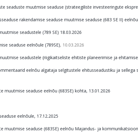
te seaduste muutmise seaduse (strateegiliste investeeringute ekspr
misseaduse rakendamise seaduse muutmise seaduse (683 SE II) eelnõu
 muutmise seadustele (789 SE) 18.03.2026
mise seaduse eelnõule (789SE)
, 10.03.2026
utmise seadustele (riigikaitseliste ehitiste planeerimise ja ehitamis
ommentaarid eelnõu algataja selgitustele ehitusseadustiku ja selle
ste muutmise seaduse eelnõu (683SE) kohta, 13.01.2026
seaduse eelnõule, 17.12.2025
ste muutmise seaduse (683SE) eelnõu Majandus- ja kommunikatsiooni