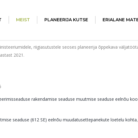
T
MEIST
PLANEERIJA KUTSE
ERIALANE MAT
nisteeriumidele, riigiasutustele seoses planeerija õppekava väljatööta
 aastast 2021.
6
planeerimisseaduse rakendamise seaduse muutmise seaduse eelnõu ko
utmise seaduse (612 SE) eelnõu muudatusettepanekute loetelu kohta