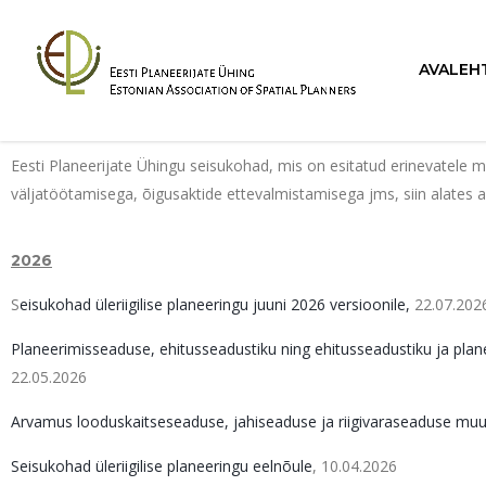
AVALEH
Eesti Planeerijate Ühingu seisukohad, mis on esitatud erinevatele mi
väljatöötamisega, õigusaktide ettevalmistamisega jms, siin alates
2026
S
eisukohad üleriigilise planeeringu juuni 2026 versioonile,
22.07.202
Planeerimisseaduse, ehitusseadustiku ning ehitusseadustiku ja 
22.05.2026
Arvamus looduskaitseseaduse, jahiseaduse ja riigivaraseaduse mu
Seisukohad üleriigilise planeeringu eelnõule
, 10.04.2026