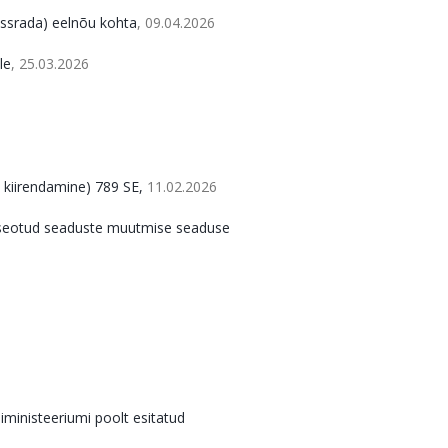
essrada) eelnõu kohta
, 09.04.2026
le
, 25.03.2026
e kiirendamine) 789 SE,
11.02.2026
ga seotud seaduste muutmise seaduse
ministeeriumi poolt esitatud