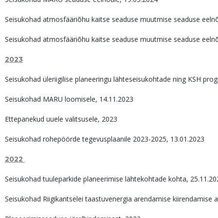
Seisukohad atmosfääriõhu kaitse seaduse muutmise seaduse eelnõ
Seisukohad atmosfääriõhu kaitse seaduse muutmise seaduse eeln
2023
Seisukohad üleriigilise planeeringu lähteseisukohtade ning KSH pr
Seisukohad MARU loomisele, 14.11.2023
Ettepanekud uuele valitsusele, 2023
Seisukohad rohepöörde tegevusplaanile 2023-2025, 13.01.2023
2022
Seisukohad tuuleparkide planeerimise lähtekohtade kohta, 25.11.20
Seisukohad Riigikantselei taastuvenergia arendamise kiirendamise au