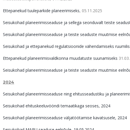
Ettepanekud tuuleparkide planeerimiseks
, 05.11.2025
Seisukohad planeerimisseaduse ja sellega seonduvalt teiste seadu
Seisukohad planeerimisseaduse ja teiste seaduste muutmise eelnõu
Seisukohad ja ettepanekud regulatsioonide vähendamiseks ruumilis
Ettepanekud planeerimisvaldkonna muudatuste suunamiseks
31.03
Seisukohad planeerimisseaduse ja teiste seaduste muutmise eelnõ
2024
Seisukohad planeerimisseaduse ning ehitusseadustiku ja planeeri
Seisukohad ehituskeeluvööndi temaatikaga seoses, 2024
Seisukohad planeerimisseaduse väljatöötamise kavatsusele, 2024
Seisukohad MARU seaduse eelnõule, 19.05.2024