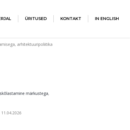
ERJAL
ÜRITUSED
KONTAKT
IN ENGLISH
misega, arhitektuuripoliitika
oskõlastamine märkustega
,
, 11.04.2026