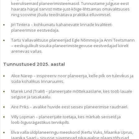
keerulisemaid planeerimisteemasid. Tunnustame julguse eest
haarata härjal sarvist mitte-just-kõige-lihtsamas omavalitsuses
ning soovime jõudu teednäitava praktika elluviimisel.
Jiri Tintera – kohkumatu kahanevate linnade kvaliteet-
planeerimise eestvedaja.
Tartu Vallavalitsuse planeerijad Egle Nõmmoja ja Anni Teetsmann
– eeskujulikult sisuka planeerimistegevuse eestvedajad kiirelt
arenevas vallas.
Tunnustused 2025. aastal
Alice Närep – inspireeriv noor planeerija, kelle pilk on tulevikus ja
süda kohalikus linnaruumis.
Marek Lind (TraM) – planeerijate mõttekaaslane, kes toob lauale
selguse ja tasakaalu.
Aire Priks – avalike huvide eest seisev planeerimise raudnael.
Villy Lopman – planeerijate toetaja, kes märkab seoseid ja
loob õigusrägastikus tervikpilti.
Elva valla üldplaneeringu meeskond (Kertu Vuks, Maarika Uprus,
Jaanika Saar) – sisusse süvenevad pika-ajalise plaani tõhusad