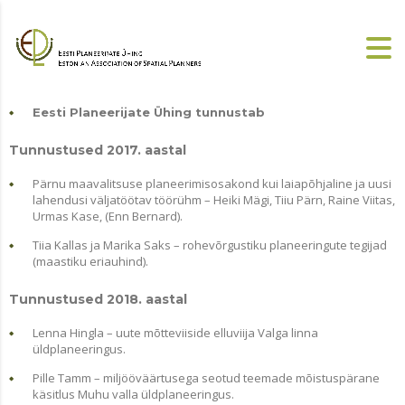
Eesti Planeerijate Ühing tunnustab
Tunnustused 2017. aastal
Pärnu maavalitsuse planeerimisosakond kui laiapõhjaline ja uusi
lahendusi väljatöötav töörühm – Heiki Mägi, Tiiu Pärn, Raine Viitas,
Urmas Kase, (Enn Bernard).
Tiia Kallas ja Marika Saks – rohevõrgustiku planeeringute tegijad
(maastiku eriauhind).
Tunnustused 2018. aastal
Lenna Hingla – uute mõtteviiside elluviija Valga linna
üldplaneeringus.
Pille Tamm – miljööväärtusega seotud teemade mõistuspärane
käsitlus Muhu valla üldplaneeringus.