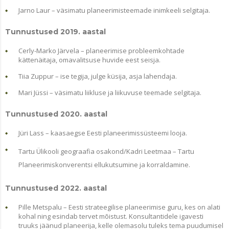
Jarno Laur – väsimatu planeerimisteemade inimkeeli selgitaja.
Tunnustused 2019. aastal
Cerly-Marko Järvela – planeerimise probleemkohtade
kättenäitaja, omavalitsuse huvide eest seisja.
Tiia Zuppur – ise tegija, julge küsija, asja lahendaja.
Mari Jüssi – väsimatu liikluse ja liikuvuse teemade selgitaja.
Tunnustused 2020. aastal
Jüri Lass – kaasaegse Eesti planeerimissüsteemi looja.
Tartu Ülikooli geograafia osakond/Kadri Leetmaa – Tartu
Planeerimiskonverentsi ellukutsumine ja korraldamine.
Tunnustused 2022. aastal
Pille Metspalu – Eesti strateegilise planeerimise guru, kes on alati
kohal ning esindab tervet mõistust. Konsultantidele igavesti
truuks jäänud planeerija, kelle olemasolu tuleks tema puudumisel