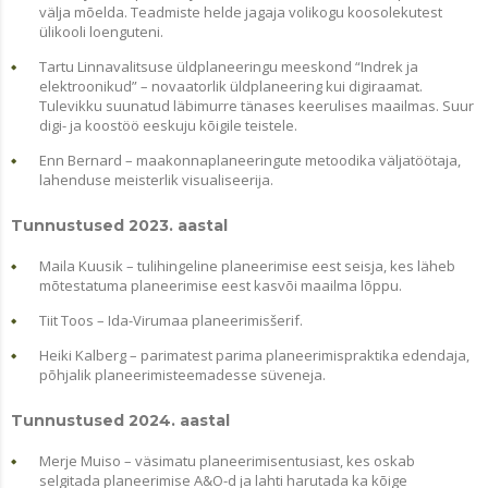
välja mõelda. Teadmiste helde jagaja volikogu koosolekutest
ülikooli loenguteni.
Tartu Linnavalitsuse üldplaneeringu meeskond “Indrek ja
elektroonikud” – novaatorlik üldplaneering kui digiraamat.
Tulevikku suunatud läbimurre tänases keerulises maailmas. Suur
digi- ja koostöö eeskuju kõigile teistele.
Enn Bernard – maakonnaplaneeringute metoodika väljatöötaja,
lahenduse meisterlik visualiseerija.
Tunnustused 2023. aastal
Maila Kuusik – tulihingeline planeerimise eest seisja, kes läheb
mõtestatuma planeerimise eest kasvõi maailma lõppu.
Tiit Toos – Ida-Virumaa planeerimisšerif.
Heiki Kalberg – parimatest parima planeerimispraktika edendaja,
põhjalik planeerimisteemadesse süveneja.
Tunnustused 2024. aastal
Merje Muiso – väsimatu planeerimisentusiast, kes oskab
selgitada planeerimise A&O-d ja lahti harutada ka kõige