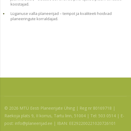
koostajad.
Lüganuse valla planeerijad – tempot ja kvaliteeti hoidvad
planeeringute korraldajad.
© 2026 MTÜ Eesti Planeerijate Ühing | Reg nr 80169718 |
Raekoja plats 9, II korrus, Tartu linn, 51004 | Tel: 503 0514 | E-
post: info@planeerijad.ee | IBAN: EE292200221020726101