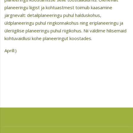
planeeringu liigist ja kohtuastmest toimub kaasamine
järgnevalt: detailplaneeringu puhul halduskohus,
üldplaneeringu puhul ringkonnakohus ning eriplaneeringu ja
üleriigilise planeeringu puhul riigikohus. Nii väldime hilisemaid
kohtuvaidlusi kohe planeeringut koostades.
Aprill:)