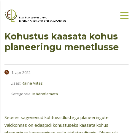
Kohustus kaasata kohus
planeeringu menetlusse
1. apr 2022
Lisas:
Raine Viitas
Kategooria:
Määratlemata
Seoses sagenenud kohtuvaidlustega planeeringute
valdkonnas on edaspidi kohustuseks kaasata kohus
planeeringu koostamisse selle tööstaadiumis. Olenevalt