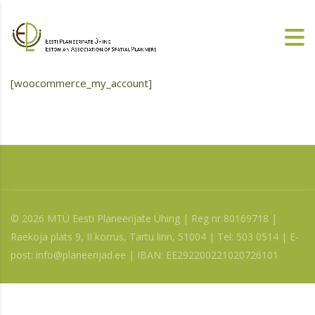
[woocommerce_my_account]
© 2026 MTÜ Eesti Planeerijate Ühing | Reg nr 80169718 |
Raekoja plats 9, II korrus, Tartu linn, 51004 | Tel: 503 0514 | E-
post: info@planeerijad.ee | IBAN: EE292200221020726101